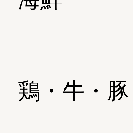
鶏・牛・豚