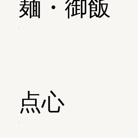
麺・御飯
点心