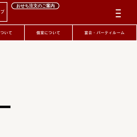
おせち注文のご案内
ップ
について
個室について
宴会・パーティルーム
ー