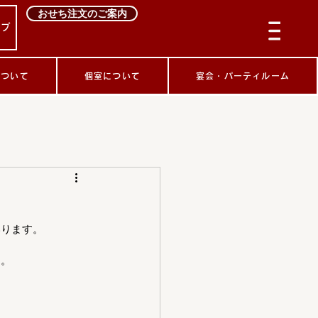
おせち注文のご案内
ップ
について
個室について
宴会・パーティルーム
いります。
す。