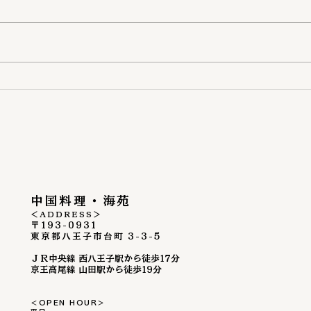
夏の
『秋季のメニュー』が新しく
なりました
中国料理・海苑
＜ADDRESS＞
〒193-0931
東京都八王子市台町 3-3-5
ＪＲ中央線 西八王子駅から徒歩17分
京王高尾線 山田駅から徒歩19分
＜OPEN HOUR＞