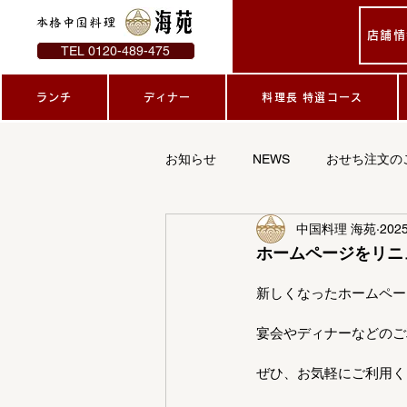
本格中国料理
店舗情
TEL 0120-489-475
ランチ
ディナー
料理長 特選コース
お知らせ
NEWS
おせち注文の
中国料理 海苑
202
ホームページをリニ
新しくなったホームペー
宴会やディナーなどのご
ぜひ、お気軽にご利用く